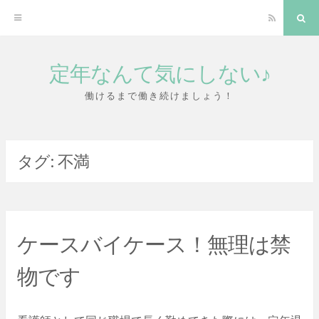
RSS
検
索
定年なんて気にしない♪
コ
ン
働けるまで働き続けましょう！
テ
ン
タグ:
不満
ツ
へ
ス
キ
ケースバイケース！無理は禁
ッ
物です
プ