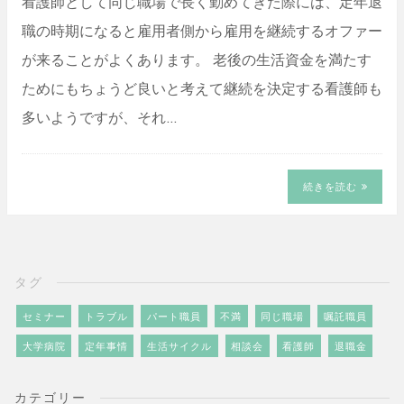
看護師として同じ職場で長く勤めてきた際には、定年退
職の時期になると雇用者側から雇用を継続するオファー
が来ることがよくあります。 老後の生活資金を満たす
ためにもちょうど良いと考えて継続を決定する看護師も
多いようですが、それ…
続きを読む
タグ
セミナー
トラブル
パート職員
不満
同じ職場
嘱託職員
大学病院
定年事情
生活サイクル
相談会
看護師
退職金
カテゴリー