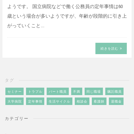
ようです。 国立病院などで働く公務員の定年事情は60
歳という場合が多いようですが、年齢が段階的に引き上
がっていくこと…
続きを読む
タグ
セミナー
トラブル
パート職員
不満
同じ職場
嘱託職員
大学病院
定年事情
生活サイクル
相談会
看護師
退職金
カテゴリー