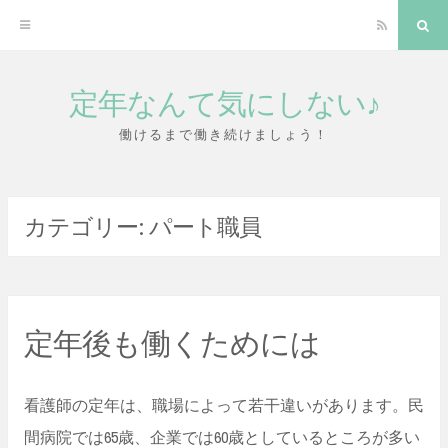
RSS
検
索
定年なんて気にしない♪
コ
ン
働けるまで働き続けましょう！
テ
ン
カテゴリー:
パート職員
ツ
へ
ス
キ
定年後も働くためには
ッ
プ
看護師の定年は、職場によって若干違いがあります。民
間病院では65歳、企業では60歳としているところが多い