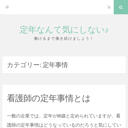
RSS
検
索
定年なんて気にしない♪
コ
ン
働けるまで働き続けましょう！
テ
ン
カテゴリー:
定年事情
ツ
へ
ス
キ
看護師の定年事情とは
ッ
プ
一般の企業では、定年が65歳と定められていますが、看
護師の定年事情はどうなっているのだろうと気にしてい