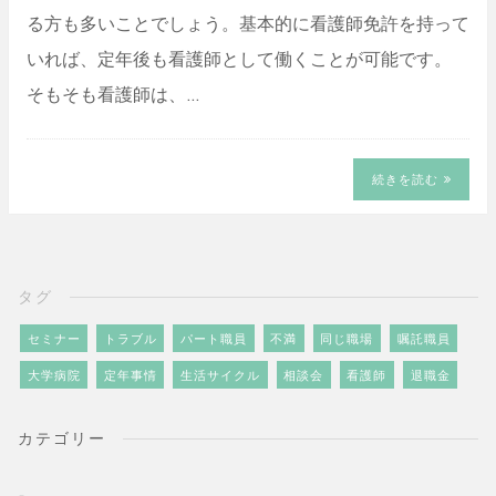
る方も多いことでしょう。基本的に看護師免許を持って
いれば、定年後も看護師として働くことが可能です。
そもそも看護師は、…
続きを読む
タグ
セミナー
トラブル
パート職員
不満
同じ職場
嘱託職員
大学病院
定年事情
生活サイクル
相談会
看護師
退職金
カテゴリー