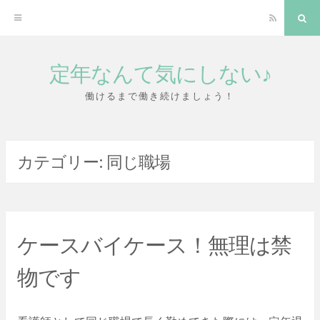
RSS
検
索
定年なんて気にしない♪
コ
ン
働けるまで働き続けましょう！
テ
ン
カテゴリー:
同じ職場
ツ
へ
ス
キ
ケースバイケース！無理は禁
ッ
物です
プ