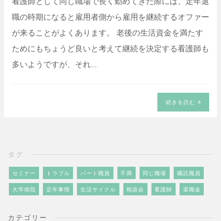
看護師として同じ職場で長く勤めてきた際には、定年退
職の時期になると雇用者側から雇用を継続するオファー
が来ることがよくあります。 老後の生活資金を満たす
ためにもちょうど良いと考えて継続を決定する看護師も
多いようですが、それ…
続きを読む
タグ
セミナー
トラブル
パート職員
不満
同じ職場
嘱託職員
大学病院
定年事情
生活サイクル
相談会
看護師
退職金
カテゴリー