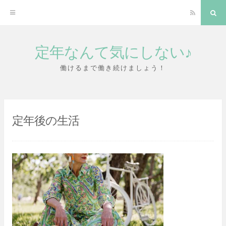
RSS
検
索
定年なんて気にしない♪
コ
ン
働けるまで働き続けましょう！
テ
ン
ツ
定年後の生活
へ
ス
キ
ッ
プ