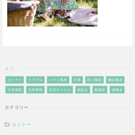
タグ
セミナー
トラブル
パート職員
不満
同じ職場
嘱託職員
大学病院
定年事情
生活サイクル
相談会
看護師
退職金
カテゴリー
セミナー