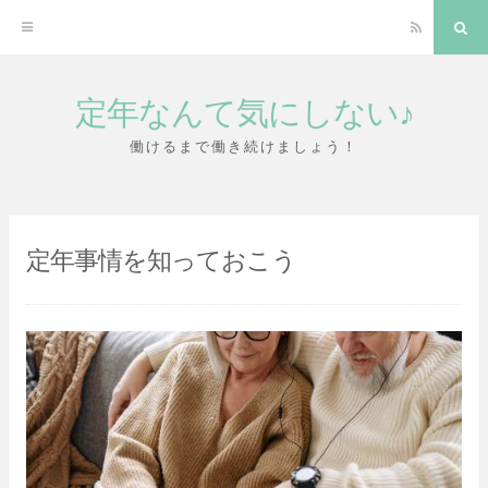
RSS
検
索
定年なんて気にしない♪
コ
ン
働けるまで働き続けましょう！
テ
ン
ツ
定年事情を知っておこう
へ
ス
キ
ッ
プ